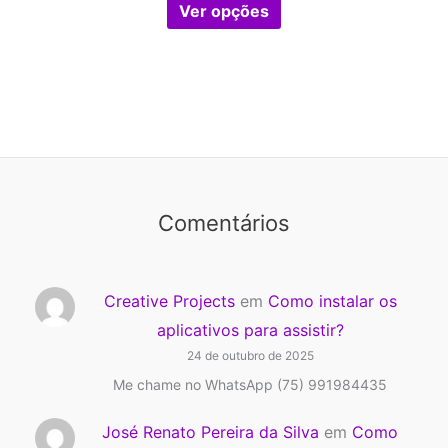
preço:
Ver opções
R$28,90
produto
através
tem
R$48,90
várias
variantes.
As
opções
podem
Comentários
ser
escolhidas
na
Creative Projects
em
Como instalar os
página
aplicativos para assistir?
do
24 de outubro de 2025
produto
Me chame no WhatsApp (75) 991984435
José Renato Pereira da Silva
em
Como