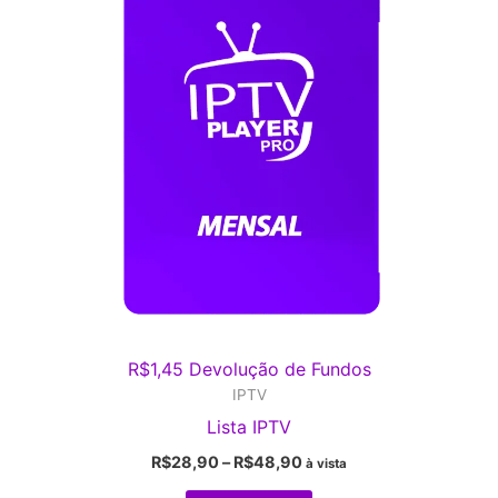
R$
1,45
Devolução de Fundos
IPTV
Lista IPTV
Faixa
R$
28,90
–
R$
48,90
à vista
de
Este